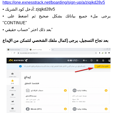
https://one.exnesstrack.net/boarding/sign-up/a/zjqjkd28v5
• أدخل كود الشريك: zjqjkd28v5
• يرجى ملء جميع بياناتك بشكل صحيح ثم اضغط على
"CONTINUE"
• بعد ذلك اختر "حساب حقيقي"
بعد نجاح التسجيل، يرجى إكمال ملفك الشخصي لتتمكن من الإيداع