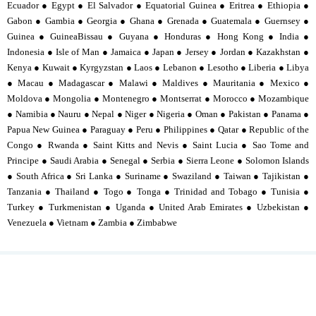
Ecuador ● Egypt ● El Salvador ● Equatorial Guinea ● Eritrea ● Ethiopia ●
Gabon ● Gambia ● Georgia ● Ghana ● Grenada ● Guatemala ● Guernsey ●
Guinea ● GuineaBissau ● Guyana ● Honduras ● Hong Kong ● India ●
Indonesia ● Isle of Man ● Jamaica ● Japan ● Jersey ● Jordan ● Kazakhstan ●
Kenya ● Kuwait ● Kyrgyzstan ● Laos ● Lebanon ● Lesotho ● Liberia ● Libya
● Macau ● Madagascar ● Malawi ● Maldives ● Mauritania ● Mexico ●
Moldova ● Mongolia ● Montenegro ● Montserrat ● Morocco ● Mozambique
● Namibia ● Nauru ● Nepal ● Niger ● Nigeria ● Oman ● Pakistan ● Panama ●
Papua New Guinea ● Paraguay ● Peru ● Philippines ● Qatar ● Republic of the
Congo ● Rwanda ● Saint Kitts and Nevis ● Saint Lucia ● Sao Tome and
Principe ● Saudi Arabia ● Senegal ● Serbia ● Sierra Leone ● Solomon Islands
● South Africa ● Sri Lanka ● Suriname ● Swaziland ● Taiwan ● Tajikistan ●
Tanzania ● Thailand ● Togo ● Tonga ● Trinidad and Tobago ● Tunisia ●
Turkey ● Turkmenistan ● Uganda ● United Arab Emirates ● Uzbekistan ●
Venezuela ● Vietnam ● Zambia ● Zimbabwe