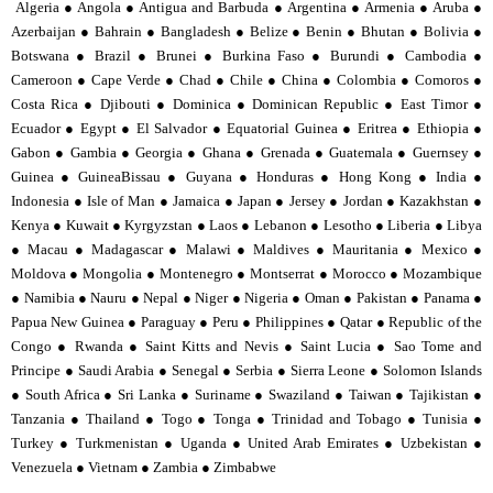
Algeria ● Angola ● Antigua and Barbuda ● Argentina ● Armenia ● Aruba ●
Azerbaijan ● Bahrain ● Bangladesh ● Belize ● Benin ● Bhutan ● Bolivia ●
Botswana ● Brazil ● Brunei ● Burkina Faso ● Burundi ● Cambodia ●
Cameroon ● Cape Verde ● Chad ● Chile ● China ● Colombia ● Comoros ●
Costa Rica ● Djibouti ● Dominica ● Dominican Republic ● East Timor ●
Ecuador ● Egypt ● El Salvador ● Equatorial Guinea ● Eritrea ● Ethiopia ●
Gabon ● Gambia ● Georgia ● Ghana ● Grenada ● Guatemala ● Guernsey ●
Guinea ● GuineaBissau ● Guyana ● Honduras ● Hong Kong ● India ●
Indonesia ● Isle of Man ● Jamaica ● Japan ● Jersey ● Jordan ● Kazakhstan ●
Kenya ● Kuwait ● Kyrgyzstan ● Laos ● Lebanon ● Lesotho ● Liberia ● Libya
● Macau ● Madagascar ● Malawi ● Maldives ● Mauritania ● Mexico ●
Moldova ● Mongolia ● Montenegro ● Montserrat ● Morocco ● Mozambique
● Namibia ● Nauru ● Nepal ● Niger ● Nigeria ● Oman ● Pakistan ● Panama ●
Papua New Guinea ● Paraguay ● Peru ● Philippines ● Qatar ● Republic of the
Congo ● Rwanda ● Saint Kitts and Nevis ● Saint Lucia ● Sao Tome and
Principe ● Saudi Arabia ● Senegal ● Serbia ● Sierra Leone ● Solomon Islands
● South Africa ● Sri Lanka ● Suriname ● Swaziland ● Taiwan ● Tajikistan ●
Tanzania ● Thailand ● Togo ● Tonga ● Trinidad and Tobago ● Tunisia ●
Turkey ● Turkmenistan ● Uganda ● United Arab Emirates ● Uzbekistan ●
Venezuela ● Vietnam ● Zambia ● Zimbabwe