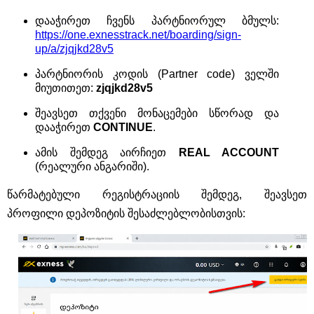
დააჭირეთ ჩვენს პარტნიორულ ბმულს:
https://one.exnesstrack.net/boarding/sign-
up/a/zjqjkd28v5
პარტნიორის კოდის (Partner code) ველში
მიუთითეთ:
zjqjkd28v5
შეავსეთ თქვენი მონაცემები სწორად და
დააჭირეთ
CONTINUE
.
ამის შემდეგ აირჩიეთ
REAL ACCOUNT
(რეალური ანგარიში).
წარმატებული რეგისტრაციის შემდეგ, შეავსეთ
პროფილი დეპოზიტის შესაძლებლობისთვის: