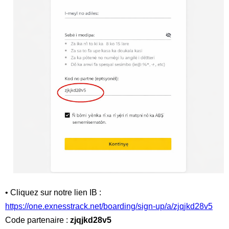
• Cliquez sur notre lien IB :
https://one.exnesstrack.net/boarding/sign-up/a/zjqjkd28v5
Code partenaire :
zjqjkd28v5