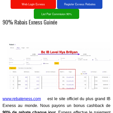
Web Login Exness
Register Exness Rebates
List Pair Commision 90%
90% Rabais Exness Guinée
www.rebateness.com
est le site officiel du plus grand IB
Exness au monde. Nous payons un bonus cashback de
90% de rebate chaque jour
. Exness effectue le paiement