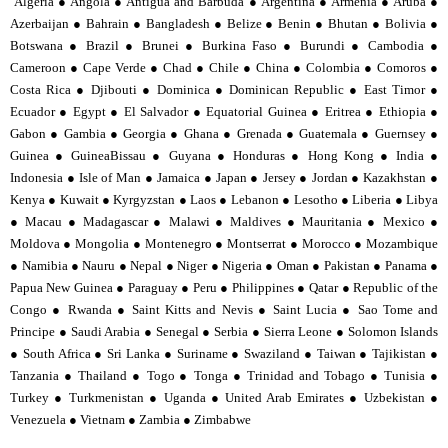
Algeria ● Angola ● Antigua and Barbuda ● Argentina ● Armenia ● Aruba ●
Azerbaijan ● Bahrain ● Bangladesh ● Belize ● Benin ● Bhutan ● Bolivia ●
Botswana ● Brazil ● Brunei ● Burkina Faso ● Burundi ● Cambodia ●
Cameroon ● Cape Verde ● Chad ● Chile ● China ● Colombia ● Comoros ●
Costa Rica ● Djibouti ● Dominica ● Dominican Republic ● East Timor ●
Ecuador ● Egypt ● El Salvador ● Equatorial Guinea ● Eritrea ● Ethiopia ●
Gabon ● Gambia ● Georgia ● Ghana ● Grenada ● Guatemala ● Guernsey ●
Guinea ● GuineaBissau ● Guyana ● Honduras ● Hong Kong ● India ●
Indonesia ● Isle of Man ● Jamaica ● Japan ● Jersey ● Jordan ● Kazakhstan ●
Kenya ● Kuwait ● Kyrgyzstan ● Laos ● Lebanon ● Lesotho ● Liberia ● Libya
● Macau ● Madagascar ● Malawi ● Maldives ● Mauritania ● Mexico ●
Moldova ● Mongolia ● Montenegro ● Montserrat ● Morocco ● Mozambique
● Namibia ● Nauru ● Nepal ● Niger ● Nigeria ● Oman ● Pakistan ● Panama ●
Papua New Guinea ● Paraguay ● Peru ● Philippines ● Qatar ● Republic of the
Congo ● Rwanda ● Saint Kitts and Nevis ● Saint Lucia ● Sao Tome and
Principe ● Saudi Arabia ● Senegal ● Serbia ● Sierra Leone ● Solomon Islands
● South Africa ● Sri Lanka ● Suriname ● Swaziland ● Taiwan ● Tajikistan ●
Tanzania ● Thailand ● Togo ● Tonga ● Trinidad and Tobago ● Tunisia ●
Turkey ● Turkmenistan ● Uganda ● United Arab Emirates ● Uzbekistan ●
Venezuela ● Vietnam ● Zambia ● Zimbabwe