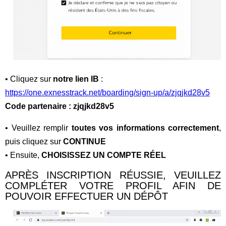
• Cliquez sur
notre lien IB
:
https://one.exnesstrack.net/boarding/sign-up/a/zjqjkd28v5
Code partenaire : zjqjkd28v5
• Veuillez remplir
toutes vos informations correctement
,
puis cliquez sur
CONTINUE
• Ensuite,
CHOISISSEZ UN COMPTE RÉEL
APRÈS INSCRIPTION RÉUSSIE, VEUILLEZ
COMPLÉTER VOTRE PROFIL AFIN DE
POUVOIR EFFECTUER UN DÉPÔT