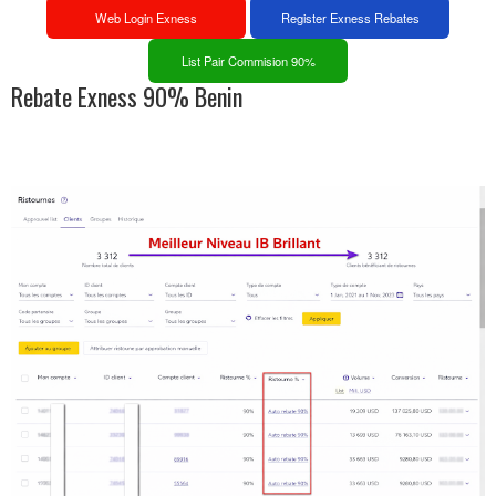
Web Login Exness
Register Exness Rebates
List Pair Commision 90%
Rebate Exness 90% Benin