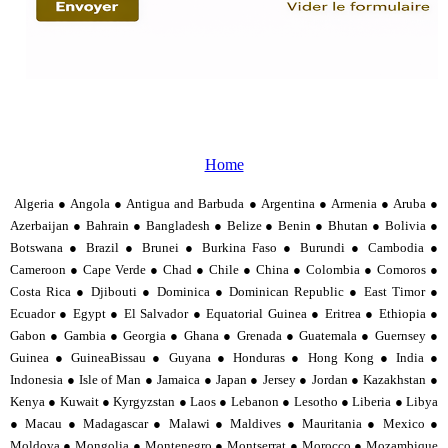
Home
Algeria ● Angola ● Antigua and Barbuda ● Argentina ● Armenia ● Aruba ●
Azerbaijan ● Bahrain ● Bangladesh ● Belize ● Benin ● Bhutan ● Bolivia ●
Botswana ● Brazil ● Brunei ● Burkina Faso ● Burundi ● Cambodia ●
Cameroon ● Cape Verde ● Chad ● Chile ● China ● Colombia ● Comoros ●
Costa Rica ● Djibouti ● Dominica ● Dominican Republic ● East Timor ●
Ecuador ● Egypt ● El Salvador ● Equatorial Guinea ● Eritrea ● Ethiopia ●
Gabon ● Gambia ● Georgia ● Ghana ● Grenada ● Guatemala ● Guernsey ●
Guinea ● GuineaBissau ● Guyana ● Honduras ● Hong Kong ● India ●
Indonesia ● Isle of Man ● Jamaica ● Japan ● Jersey ● Jordan ● Kazakhstan ●
Kenya ● Kuwait ● Kyrgyzstan ● Laos ● Lebanon ● Lesotho ● Liberia ● Libya
● Macau ● Madagascar ● Malawi ● Maldives ● Mauritania ● Mexico ●
Moldova ● Mongolia ● Montenegro ● Montserrat ● Morocco ● Mozambique