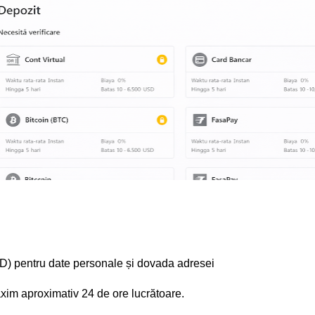
 (ID) pentru date personale și dovada adresei
xim aproximativ 24 de ore lucrătoare.