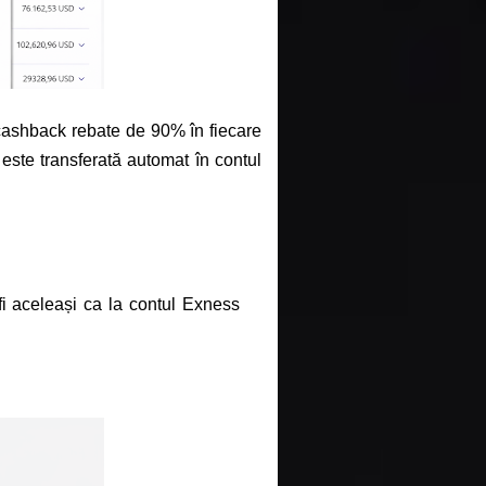
 cashback rebate de 90% în fiecare
este transferată automat în contul
fi aceleași ca la contul Exness