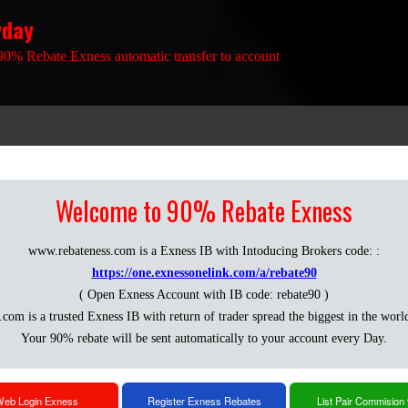
yday
90% Rebate Exness automatic transfer to account
Welcome to 90% Rebate Exness
www.rebateness.com is a Exness IB with Intoducing Brokers code: :
https://one.exnessonelink.com/a/rebate90
( Open Exness Account with IB code: rebate90 )
.com is a trusted Exness IB with return of trader spread the biggest in the worl
Your 90% rebate will be sent automatically to your account every Day.
eb Login Exness
Register Exness Rebates
List Pair Commision