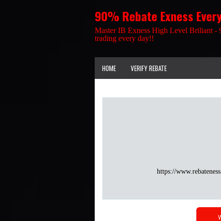
90% Rebate Exness Ever
Master IB Exness High Level Briliant - 
trading every day!!
HOME
VERIFY REBATE
https://www.rebateness
W