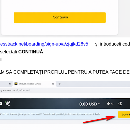
nesstrack.net/boarding/sign-up/a/zjqjkd28v5
și introduceți co
 selectați
CONTINUĂ
AL
GĂM SĂ COMPLETAȚI PROFILUL PENTRU A PUTEA FACE D