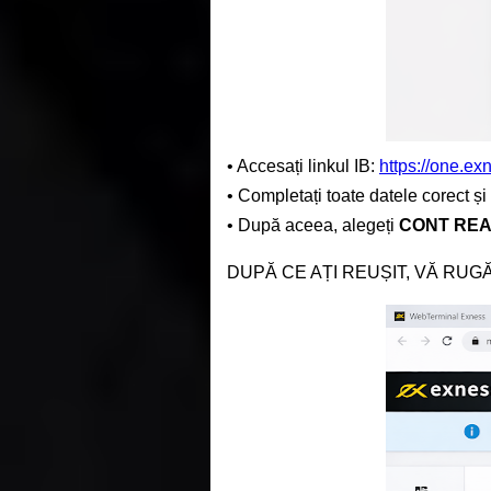
• Accesați linkul IB:
https://one.ex
• Completați toate datele corect și
• După aceea, alegeți
CONT RE
DUPĂ CE AȚI REUȘIT, VĂ RU